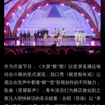
2025横店微短剧之夜
作为开篇节目，《大展“横”图》以竖屏直播运镜
结合斗舞的形式展现；脱口秀《横竖都有戏》让
观众在笑声中看懂“横”“竖”影视创作的不同魅力；
歌曲《星耀新声》，青年演员们为横店微短剧之
夜注入明快鲜活的音乐能量；合唱《登场》以 “承