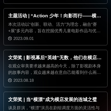
主题活动 | “Action 少年！向影而行——横店青少年儿童影视发展计划”正式启动
本次活动以“创新、联动、活力”为理念，融合“赛
+展”多元内容，旨在挖掘优秀儿童电影作品与优秀
儿童演员，打造新生影视力量专属的展示自我与交
2023.09.01
流成长平台。
文荣奖 | 影视幕后“英雄”无数，他们在横店走上台前
在观众审美要求越来越高的今天，除了影视剧本身
的故事内容，观众越来越在意自己能看到什么画
面，一部影视剧的美术指导也渐渐被大家关注。
2023.08.18
文荣奖 | 当“横漂”成为横店发展的连城之璧
谈及群演，“横漂”演员在剧组调度方面的灵活性与