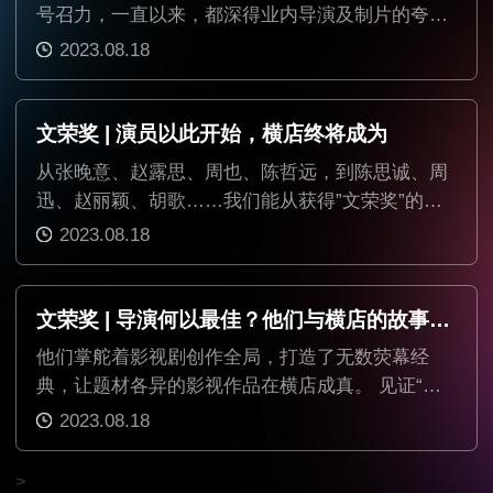
号召力，一直以来，都深得业内导演及制片的夸
赞。
2023.08.18
文荣奖 | 演员以此开始，横店终将成为
从张晚意、赵露思、周也、陈哲远，到陈思诚、周
迅、赵丽颖、胡歌……我们能从获得”文荣奖”的角
色群像之中，看见每一位不同阶段的演员当时的历
2023.08.18
练所得，看见他们如何在横店更平衡，更有空间地
去生长。
文荣奖 | 导演何以最佳？他们与横店的故事未完待续
他们掌舵着影视剧创作全局，打造了无数荧幕经
典，让题材各异的影视作品在横店成真。 见证“文
荣奖”成长的同时，这些有着横店情结的优秀导演，
2023.08.18
在横店这个造梦空间，不断探索，不断蜕变。
>